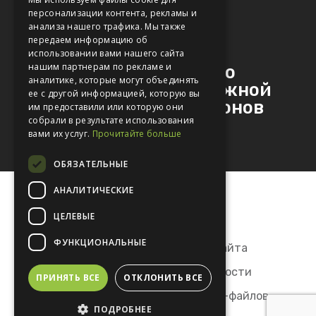
персонализации контента, рекламы и
ENGLISH
анализа нашего трафика. Мы также
передаем информацию об
Next Post
использовании вами нашего сайта
нашим партнерам по рекламе и
BGS Rail успешно
аналитике, которые могут объединять
увеличивает подвижной
ее с другой информацией, которую вы
состав до 1750 вагонов
им предоставили или которую они
собрали в результате использования
вами их услуг.
Прочитайте больше
ОБЯЗАТЕЛЬНЫЕ
АНАЛИТИЧЕСКИЕ
ЦЕЛЕВЫЕ
ФУНКЦИОНАЛЬНЫЕ
Правила использования сайта
Политика конфиденциальности
ПРИНЯТЬ ВСЕ
ОТКЛОНИТЬ ВСЕ
Политика в отношении cookie-файлов
ПОДРОБНЕЕ