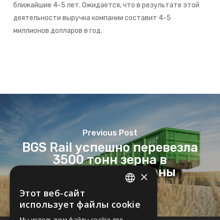
ближайшие 4-5 лет. Ожидается, что в результате этой
деятельности выручка компании составит 4-5
миллионов долларов в год.
Previous Post
BGS Rail успешно перевезла
3500 тонн зерна в
собственные вагоны
×
Этот веб-сайт
UKRAINIAN
использует файлы cookie
RUSSIAN
Мы используем файлы cookie для